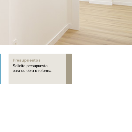
Presupuestos
Solicite presupuesto
para su obra o reforma.